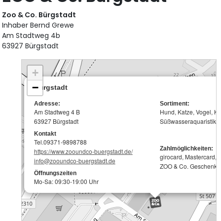
Zoo & Co. Bürgstadt
Inhaber Bernd Grewe
Am Stadtweg 4b
63927 Bürgstadt
+
−
Bürgstadt
Adresse:
Sortiment:
Am Stadtweg 4 B
Hund, Katze, Vogel, Kle
63927 Bürgstadt
Süßwasseraquaristik , 
Kontakt
Tel.09371-9898788
Zahlmöglichkeiten:
https://www.zooundco-buergstadt.de/
girocard, Mastercard, 
info@zooundco-buergstadt.de
ZOO & Co. Geschenkk
Öffnungszeiten
Mo-Sa: 09:30-19:00 Uhr