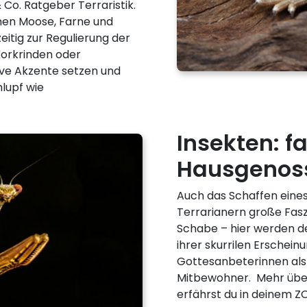
 Co. Ratgeber Terraristik.
hen Moose, Farne und
eitig zur Regulierung der
 Korkrinden oder
ve Akzente setzen und
lupf wie
Insekten: f
Hausgenos
Auch das Schaffen eine
Terrarianern große Fasz
Schabe – hier werden d
ihrer skurrilen Erschein
Gottesanbeterinnen als
Mitbewohner. Mehr über 
erfährst du in deinem Z