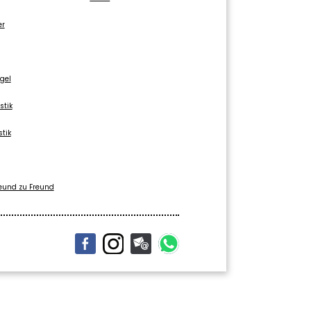
er
gel
stik
stik
eund zu Freund