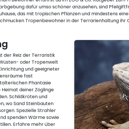
Farbgebung dafür umso schöner anzusehen, sind Pfeilgiftf
uhause, das mit tropischen Pflanzen und mindestens einer
 schmucken Tropenbewohner in der Terrarienhaltung ihr G
ng
 der Reiz der Terraristik
e Wüsten- oder Tropenwelt
 Einrichtung und geeigneter
bensräume fast
talterischen Phantasie
he Heimat deiner Zöglinge
en. Schildkröten und
n, wo Sand Steinbauten
sorgen. Spezielle Strahler
n und spenden Wärme sowie
tilien. Erfahre mehr über