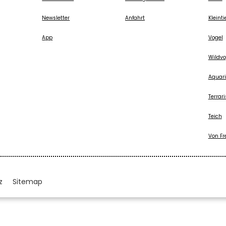
Newsletter
Anfahrt
Kleinti
App
Vogel
Wildvo
Aquari
Terrari
Teich
Von Fr
z
Sitemap