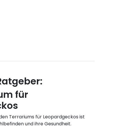
Ratgeber:
um für
ckos
den Terrariums für Leopardgeckos ist
hlbefinden und ihre Gesundheit.