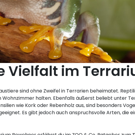
 Vielfalt im Terrar
austiere sind ohne Zweifel in Terrarien beheimatet. Repti
 Wohnzimmer halten. Ebenfalls äußerst beliebt unter Terr
silien wie Kork oder Rebenholz aus, sind besonders Voge
geeignet. Es gibt jedoch auch anspruchsvolle Arten, die e
rarium Bewohner erfährst du im ZOO & Co. Ratgeber zum T