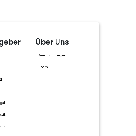
geber
Über Uns
Veranstaltungen
Team
er
gel
stik
stik