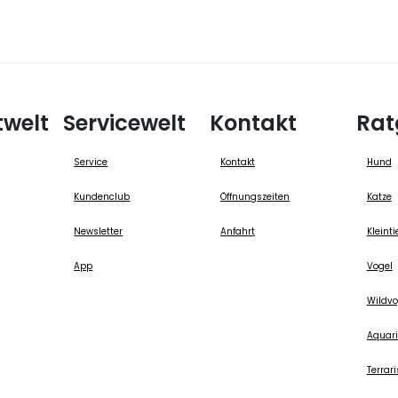
twelt
Servicewelt
Kontakt
Rat
Service
Kontakt
Hund
Kundenclub
Öffnungszeiten
Katze
Newsletter
Anfahrt
Kleinti
App
Vogel
Wildvo
Aquari
Terrari