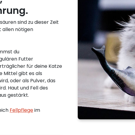
hrung.
säuren sind zu dieser Zeit
t allen nötigen
ommst du
gulären Futter
träglicher für deine Katze
 Mittel gibt es als
wird, oder als Pulver, das
d. Haut und Fell des
aus gestärkt.
eich
Fellpflege
im