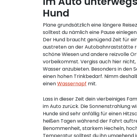
Im Auto unterweg
Hund
Plane grundsätzlich eine längere Reiseze
solltest du nämlich eine Pause einlegen
Der Hund braucht genügend Zeit für ei
austreten an der Autobahnraststätte re
schöne Wiesen und andere reizvolle Or
vorbeikommst. Vergiss auch hier nicht,
Wasser anzubieten. Besonders in den
einen hohen Trinkbedarf. Nimm deshal
einen
Wassernapf
mit.
Lass in dieser Zeit dein vierbeiniges Fam
im Auto zurück. Die Sonnenstrahlung wi
Hunde sind sehr anfällig für einen Hitz
heißen Tagen während der Fahrt auftr
Benommenheit, starkem Hecheln, hoch
Temperatur solltest du ihn umgehend i