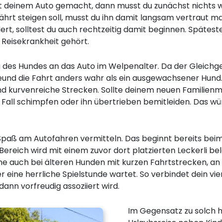
t deinem Auto gemacht, dann musst du zunächst nichts w
hrt steigen soll, musst du ihn damit langsam vertraut 
ert, solltest du auch rechtzeitig damit beginnen. Spätest
 Reisekrankheit gehört.
 des Hundes an das Auto im Welpenalter. Da der Gleichg
 Freund die Fahrt anders wahr als ein ausgewachsener Hun
 kurvenreiche Strecken. Sollte deinem neuen Familienmit
 Fall schimpfen oder ihn übertrieben bemitleiden. Das wü
ß am Autofahren vermitteln. Das beginnt bereits beim E
ereich wird mit einem zuvor dort platzierten Leckerli bel
nne auch bei älteren Hunden mit kurzen Fahrtstrecken, an
eine herrliche Spielstunde wartet. So verbindet dein vier
ann vorfreudig assoziiert wird.
Im Gegensatz zu solch 