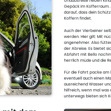
Urlaubsreise neben Kin
Gepäck im Kofferraum. 
darauf, dass dein Schütz
Koffern findet.
Auch der Vierbeiner selb
werden. Hier gilt: Mit n
angenehmer. Also fütter
der Abreise. Es bietet s
Abfahrt mit Bello noch
herrlich müde und die R
Für die Fahrt packe am 
eventuell auch einen Ma
ausreichend Wasser und
hilfreich, wenn mal was
unterwegs bieten sich K