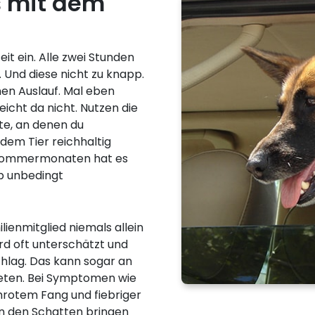
s mit dem
it ein. Alle zwei Stunden
. Und diese nicht zu knapp.
nen Auslauf. Mal eben
icht da nicht. Nutzen die
te, an denen du
 dem Tier reichhaltig
 Sommermonaten hat es
b unbedingt
ilienmitglied niemals allein
rd oft unterschätzt und
schlag. Das kann sogar an
eten. Bei Symptomen wie
rotem Fang und fiebriger
n den Schatten bringen